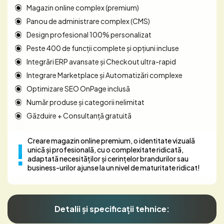
Magazin online complex (premium)
Panou de administrare complex (CMS)
Design profesional 100% personalizat
Peste 400 de funcții complete și opțiuni incluse
Integrări ERP avansate și Checkout ultra-rapid
Integrare Marketplace și Automatizări complexe
Optimizare SEO OnPage inclusă
Număr produse și categorii nelimitat
Găzduire + Consultanță gratuită
Creare magazin online premium, o identitate vizuală
unică și profesională, cu o complexitate ridicată,
adaptată necesităților și cerințelor brandurilor sau
business-urilor ajunse la un nivel de maturitate ridicat!
Detalii și specificații tehnice: