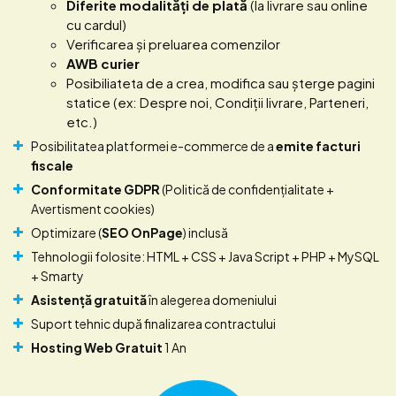
Diferite modalități de plată
(la livrare sau online
cu cardul)
Verificarea și preluarea comenzilor
AWB curier
Posibiliateta de a crea, modifica sau șterge pagini
statice (ex: Despre noi, Condiții livrare, Parteneri,
etc.)
Posibilitatea platformei e-commerce de a
emite facturi
fiscale
Conformitate GDPR
(Politică de confidențialitate +
Avertisment cookies)
Optimizare (
SEO OnPage
) inclusă
Tehnologii folosite: HTML + CSS + Java Script + PHP + MySQL
+ Smarty
Asistență gratuită
în alegerea domeniului
Suport tehnic după finalizarea contractului
Hosting Web Gratuit
1 An