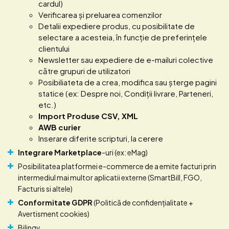
cardul)
Verificarea și preluarea comenzilor
Detalii expediere produs, cu posibilitate de
selectare a acesteia, în funcție de preferințele
clientului
Newsletter sau expediere de e-mailuri colective
către grupuri de utilizatori
Posibiliateta de a crea, modifica sau șterge pagini
statice (ex: Despre noi, Condiții livrare, Parteneri,
etc.)
Import Produse CSV, XML
AWB curier
Inserare diferite scripturi, la cerere
Integrare Marketplace
-uri (ex: eMag)
Posibilitatea platformei e-commerce de a emite facturi prin
intermediul mai multor aplicatii externe (SmartBill, FGO,
Facturis si altele)
Conformitate GDPR
(Politică de confidențialitate +
Avertisment cookies)
Bilingv