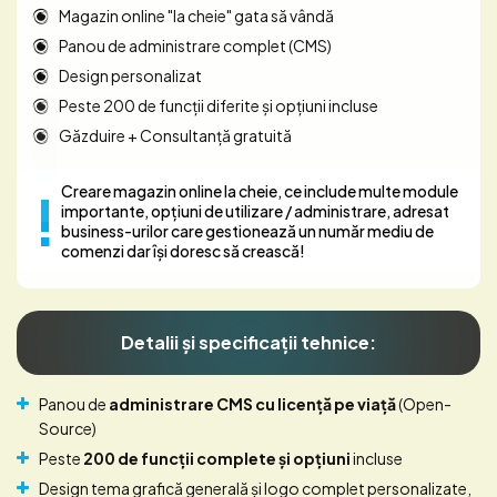
Magazin online "la cheie" gata să vândă
Panou de administrare complet (CMS)
Design personalizat
Peste 200 de funcții diferite și opțiuni incluse
Găzduire + Consultanță gratuită
Creare magazin online la cheie, ce include multe module
importante, opțiuni de utilizare / administrare, adresat
business-urilor care gestionează un număr mediu de
comenzi dar își doresc să crească!
Detalii și specificații tehnice:
Panou de
administrare CMS cu licenţă pe viaţă
(Open-
Source)
Peste
200 de funcții complete și opțiuni
incluse
Design tema grafică generală și logo complet personalizate,