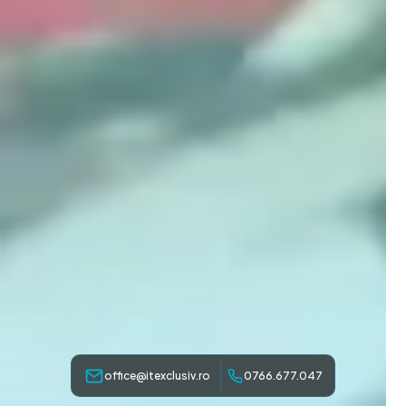
office@itexclusiv.ro
0766.677.047