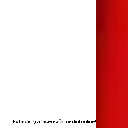
Extinde-ți afacerea în mediul online!
Extinde-ți afacerea în mediul online!