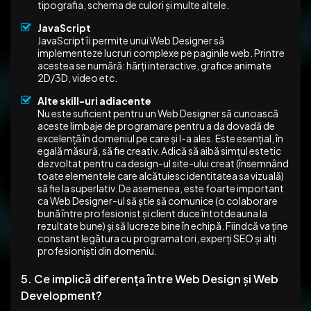
tipografia, schema de culori și multe altele.
JavaScript
JavaScript îi permite unui Web Designer să
implementeze lucruri complexe pe paginile web. Printre
acestea se numără: hărți interactive, grafice animate
2D/3D, video etc.
Alte skill-uri adiacente
Nu este suficient pentru un Web Designer să cunoască
aceste limbaje de programare pentru a da dovadă de
excelență în domeniul pe care și l-a ales. Este esențial, în
egală măsură, să fie creativ. Adică să aibă simțul estetic
dezvoltat pentru ca design-ul site-ului creat (însemnând
toate elementele care alcătuiesc identitatea sa vizuală)
să fie la superlativ. De asemenea, este foarte important
ca Web Designer-ul să știe să comunice (o colaborare
bună între profesionist și client duce întotdeauna la
rezultate bune) și să lucreze bine în echipă. Fiindcă va ține
constant legătura cu programatori, experți SEO și alți
profesioniști din domeniu.
5. Ce implică diferența între Web Design și Web
Development?