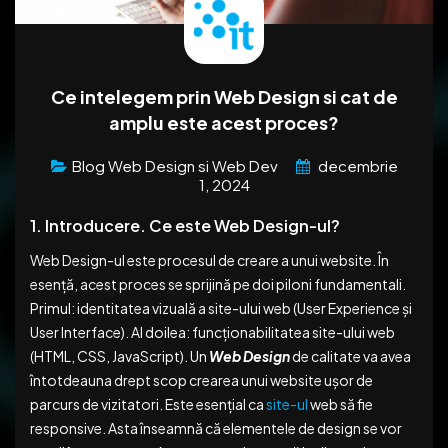
Ce intelegem prin Web Design si cat de
amplu este acest proces?
Blog Web Design si Web Dev
decembrie
1, 2024
1. Introducere. Ce este Web Design-ul?
Web Design-ul este procesul de creare a unui website. În
esență, acest proces se sprijină pe doi piloni fundamentali.
Primul: identitatea vizuală a site-ului web (User Experience și
User Interface). Al doilea: funcționabilitatea site-ului web
(HTML, CSS, JavaScript). Un
Web Design
de calitate va avea
întotdeauna drept scop crearea unui website ușor de
parcurs de vizitatori. Este esențial ca
site-ul
web să fie
responsive. Asta înseamnă că elementele de design se vor