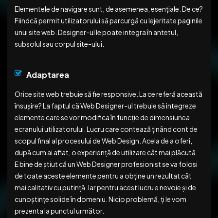
Elementele de navigare sunt, de asemenea, esențiale. De ce?
Fiindcă permit utilizatorului să parcurgă cu lejeritate paginile
unui site web. Designer-ul le poate integra în antetul,
subsolul sau corpul site-ului.
Adaptarea
Orice site web trebuie să fie responsive. La ce referă această
însușire? La faptul că Web Designer-ul trebuie să integreze
elemente care se vor modifica în funcție de dimensiunea
ecranului utilizatorului. Lucru care contează ținând cont de
scopul final al procesului de Web Design. Acela de a oferi,
după cum ai aflat, o experiență de utilizare cât mai plăcută.
E bine de știut că un Web Designer profesionist se va folosi
de toate aceste elemente pentru a obține un rezultat cât
mai calitativ cu putință. Iar pentru acest lucru e nevoie și de
cunoștințe solide în domeniu. Nicio problemă, ți le vom
prezenta la punctul următor.