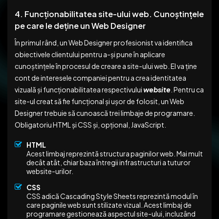
4. Funcționabilitatea site-ului web. Cunoștințele
pe care le deține un Web Designer
În primul rând, un Web Designer profesionist va identifica
obiectivele clientului pentru a-și pune în aplicare
cunoștințele în procesul de creare a site-ului web. El va ține
cont de interesele companiei pentru a crea identitatea
vizuală și funcționabilitatea respectivului
website
. Pentru ca
site-ul creat să fie funcțional și ușor de folosit, un Web
Designer trebuie să cunoască trei limbaje de programare.
Obligatoriu HTML și CSS și, opțional, JavaScript.
HTML
Acest limbaj reprezintă structura paginilor web. Mai mult
decât atât, chiar baza întregii infrastructuri a tuturor
website-urilor.
CSS
CSS adică Cascading Style Sheets reprezintă modul în
care paginile web sunt stilizate vizual. Acest limbaj de
programare gestionează aspectul site-ului, incluzând