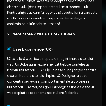
modifica automat. Acestea se adaptează la dimensiunea
dispozitivului (desktop sau ecranul smartphone-ului).
Pentru a înțelege cum funcționează acești piloni și care este
rolul lor în sprijinirea întregului proces de creație, îi vom
analiza în detaliu în cele ce urmează:
2. Identitatea vizuală a site-ului web
User Experience (UX)
UX se referă la partea din spatele imaginii finale a site-ului
web. Un UX Designer experimentat trebuie să înțeleagă
intenția utilizatorului. Și să își utilizeze cunoștințele pentru a
crea arhitectura site-ului. În plus, UX Designer-ul se va
concentra pe nevoile, comportamentele și obiceiurile
utilizatorului. Astfel, design-ul și imaginea finale ale site-ului
web depind de experiența acestui profesionist.