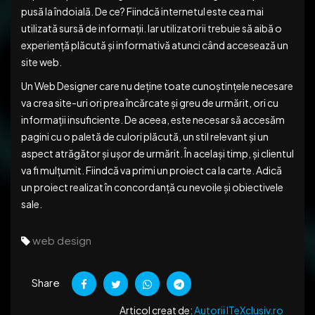
pusă la îndoială. De ce? Fiindcă internetul este cea mai
utilizată sursă de informații. Iar utilizatorii trebuie să aibă o
experiență plăcută și informativă atunci când accesează un
site web.
Un Web Designer care nu deține toate cunoștințele necesare
va crea site-uri ori prea încărcate și greu de urmărit, ori cu
informații insuficiente. De aceea, este necesar să accesăm
pagini cu o paletă de culori plăcută, un stil relevant și un
aspect atrăgător și ușor de urmărit. În același timp, și clientul
va fi mulțumit. Fiindcă va primi un proiect ca la carte. Adică
un proiect realizat în concordanță cu nevoile și obiectivele
sale.
web design
Share
Articol creat de:
Autorii ITeXclusiv.ro