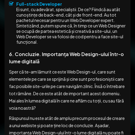
Full-stack Developer
Ei sunt, cu adevărat, specialiștii. De ce? Fiindcă au atât
cunoștințe de back-end, cât și de front-end. Au tot
pachetul necesar pentru un Web Developer expert.
Sintetizând, putem spune că, în timp ce un Web Designer
se ocupă de partea estetică și creativă a site-ului, un
Web Developer se va folosi de cod pentru a face site-ul
funcțional.
6. Concluzie. Importanța Web Design-ului într-o
lume digitală
Sper că te-am lămurit ce este Web Design-ul, care sunt
elementele pe care se sprijină și cine sunt profesioniștii care
fac posibile site-urile pe care navigăm zilnic. Însă o întrebare
tot rămâne. De ce este atât de important acest domeniu.
Mai ales în lumea digitală în care ne aflăm cu toții, cu sau fără
voia noastră?
Răspunsul nu este atât de amplu precum procesul de creare
a unui webiste și poate ține loc de concluzie. Așadar,
importanța Web Design-ului într-o lume digitală nu poate fi