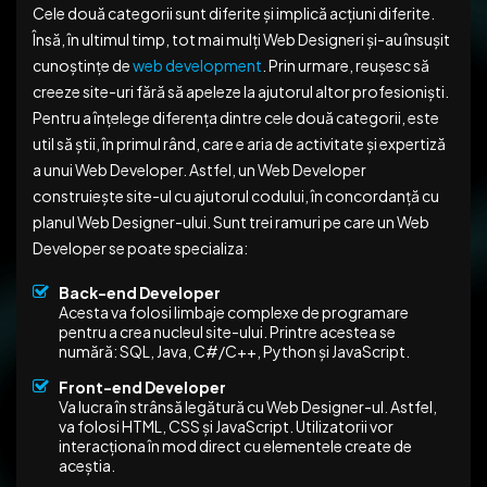
Cele două categorii sunt diferite și implică acțiuni diferite.
Însă, în ultimul timp, tot mai mulți Web Designeri și-au însușit
cunoștințe de
web development
. Prin urmare, reușesc să
creeze site-uri fără să apeleze la ajutorul altor profesioniști.
Pentru a înțelege diferența dintre cele două categorii, este
util să știi, în primul rând, care e aria de activitate și expertiză
a unui Web Developer. Astfel, un Web Developer
construiește site-ul cu ajutorul codului, în concordanță cu
planul Web Designer-ului. Sunt trei ramuri pe care un Web
Developer se poate specializa:
Back-end Developer
Acesta va folosi limbaje complexe de programare
pentru a crea nucleul site-ului. Printre acestea se
numără: SQL, Java, C#/C++, Python și JavaScript.
Front-end Developer
Va lucra în strânsă legătură cu Web Designer-ul. Astfel,
va folosi HTML, CSS și JavaScript. Utilizatorii vor
interacționa în mod direct cu elementele create de
aceștia.