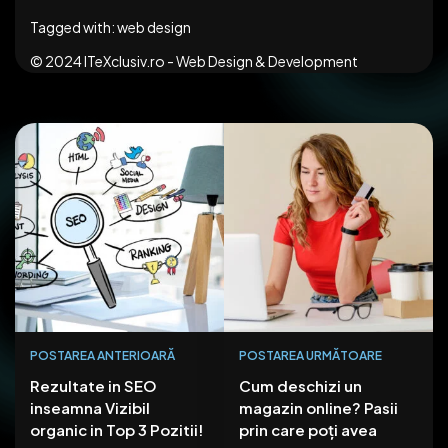
Tagged with:
web design
© 2024
ITeXclusiv.ro - Web Design & Development
POSTAREA ANTERIOARĂ
POSTAREA URMĂTOARE
Rezultate in SEO
Cum deschizi un
inseamna Vizibil
magazin online? Pasii
organic in Top 3 Pozitii!
prin care poți avea