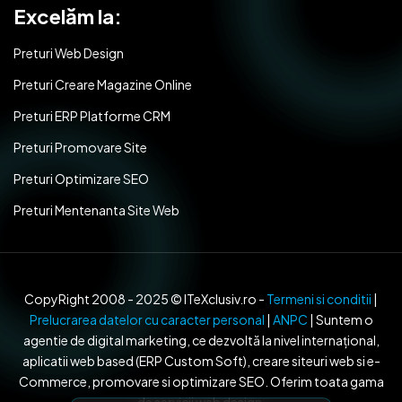
Excelăm la:
Preturi Web Design
Preturi Creare Magazine Online
Preturi ERP Platforme CRM
Preturi Promovare Site
Preturi Optimizare SEO
Preturi Mentenanta Site Web
CopyRight 2008 - 2025 © ITeXclusiv.ro -
Termeni si conditii
|
Prelucrarea datelor cu caracter personal
|
ANPC
| Suntem o
agentie de digital marketing, ce dezvoltă la nivel internațional,
aplicatii web based (ERP Custom Soft), creare siteuri web si e-
Commerce, promovare si optimizare SEO. Oferim toata gama
de servicii web design.