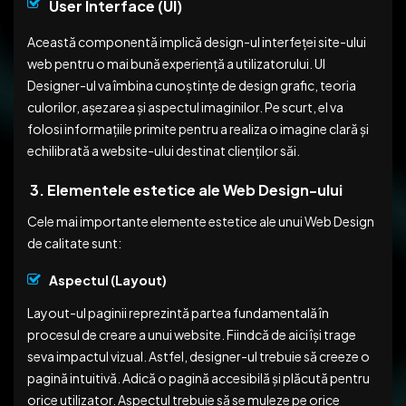
User Interface (UI)
Această componentă implică design-ul interfeței site-ului
web pentru o mai bună experiență a utilizatorului. UI
Designer-ul va îmbina cunoștințe de design grafic, teoria
culorilor, așezarea și aspectul imaginilor. Pe scurt, el va
folosi informațiile primite pentru a realiza o imagine clară și
echilibrată a website-ului destinat clienților săi.
3. Elementele estetice ale Web Design-ului
Cele mai importante elemente estetice ale unui Web Design
de calitate sunt:
Aspectul (Layout)
Layout-ul paginii reprezintă partea fundamentală în
procesul de creare a unui website. Fiindcă de aici își trage
seva impactul vizual. Astfel, designer-ul trebuie să creeze o
pagină intuitivă. Adică o pagină accesibilă și plăcută pentru
orice utilizator. Aspectul trebuie să se muleze pe orice