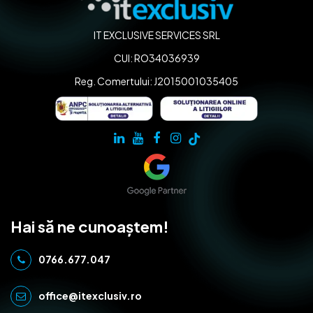
IT EXCLUSIVE SERVICES SRL
CUI: RO34036939
Reg. Comertului: J2015001035405
Hai să ne cunoaștem!
0766.677.047
office@itexclusiv.ro