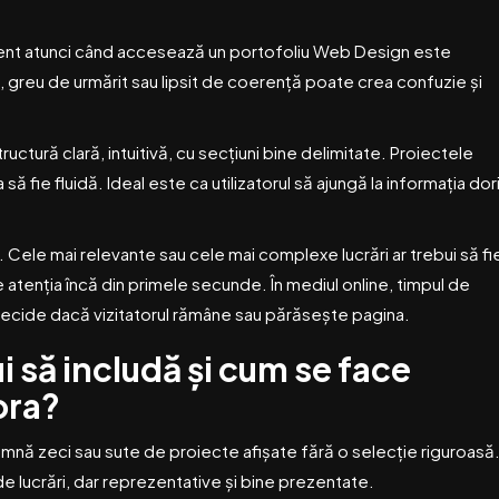
client atunci când accesează un portofoliu Web Design este
 greu de urmărit sau lipsit de coerență poate crea confuzie și
ructură clară, intuitivă, cu secțiuni bine delimitate. Proiectele
 să fie fluidă. Ideal este ca utilizatorul să ajungă la informația dor
ele mai relevante sau cele mai complexe lucrări ar trebui să fi
 atenția încă din primele secunde. În mediul online, timpul de
te decide dacă vizitatorul rămâne sau părăsește pagina.
i să includă și cum se face
ora?
mnă zeci sau sute de proiecte afișate fără o selecție riguroasă
e lucrări, dar reprezentative și bine prezentate.