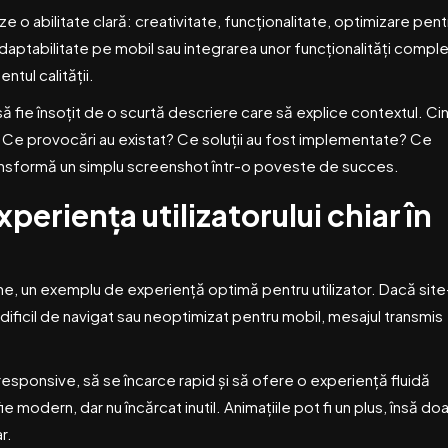
e o abilitate clară: creativitate, funcționalitate, optimizare pent
adaptabilitate pe mobil sau integrarea unor funcționalități compl
ntul calității.
să fie însoțit de o scurtă descriere care să explice contextul. Ci
i? Ce provocări au existat? Ce soluții au fost implementate? Ce
ransformă un simplu screenshot într-o poveste de succes.
periența utilizatorului chiar în
ine, un exemplu de experiență optimă pentru utilizator. Dacă site
dificil de navigat sau neoptimizat pentru mobil, mesajul transmis
responsive, să se încarce rapid și să ofere o experiență fluidă
e modern, dar nu încărcat inutil. Animațiile pot fi un plus, însă doa
r.