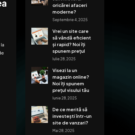
ea
oricărei afaceri
moderne?
Septembrie 4, 2025
Vrei un site care
să vândă eficient
și rapid? Noi îți
 la
spunem prețul
de
Iulie 28, 2025
Visezi la un
magazin online?
Noi îți spunem
prețul visului tău
Iunie 28, 2025
De ce merită să
investești într-un
site de vanzari?
Mai 28, 2025