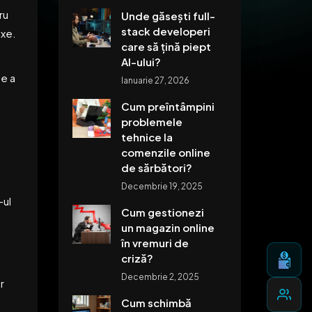
ru
Unde găsești full-
stack developeri
exe.
care să țină piept
AI-ului?
ne a
Ianuarie 27, 2026
Cum preîntâmpini
problemele
tehnice la
comenzile online
de sărbători?
Decembrie 19, 2025
-ul
Cum gestionezi
un magazin online
în vremuri de
criză?
Decembrie 2, 2025
r
Cum schimbă