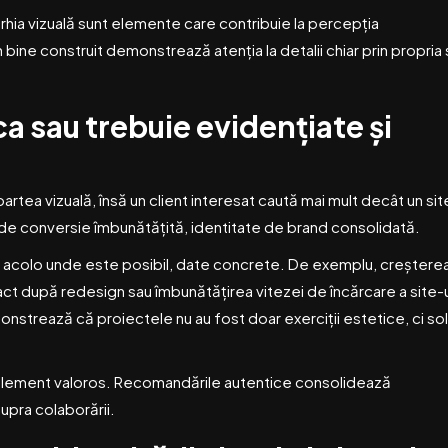
arhia vizuală sunt elemente care contribuie la percepția
bine construit demonstrează atenția la detalii chiar prin propria 
ca sau trebuie evidențiate și
rtea vizuală, însă un client interesat caută mai mult decât un sit
tă de conversie îmbunătățită, identitate de brand consolidată.
, acolo unde este posibil, date concrete. De exemplu, creștere
tact după redesign sau îmbunătățirea vitezei de încărcare a site-u
nstrează că proiectele nu au fost doar exerciții estetice, ci solu
alt element valoros. Recomandările autentice consolidează
upra colaborării.