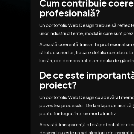
Cum contribuie coerenț
profesională?
Un portofoliu Web Design trebuie să reflecte 
unor industrii diferite, modul în care sunt pre
Această coerență transmite profesionalism și 
stilul descrierilor, fiecare detaliu contribuie
lucrări, ci o demonstrație a modului de gândire
De ce este importantă
proiect?
Un portofoliu Web Design cu adevărat memorabi
povestea procesului. De la etapa de analiză și 
poate fi integrat într-un mod atractiv.
Această transparență oferă potențialilor clien
designul nu este un act aleatoriu de inspirați