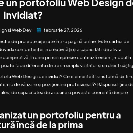
e un portofoliu Web Design 
invidiat?
ign si Web Dev
februarie 27, 2026
cție de proiecte așezate într-o pagină online. Este cartea de
dovada competenței, a creativității și a capacității de a livra
de competitivă, în care prima impresie contează enorm, modul în
u
poate face diferența dintre un simplu vizitator și un client câștig
tofoliu Web Design de invidiat? Ce elemente îl transformă dintr-
puternic de vânzare și poziționare profesională? Răspunsul ține d
 mai ales, de capacitatea de a spune o poveste coerentă despre
anizat un portofoliu pentru a
ctură încă de la prima