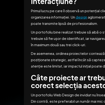
interacțiune?
Primul lucru pe care îl observă un potențial 
organizarea informației. Un
design
aglomerat,
poate transmite lipsă de profesionalism.
Un portofoliu bine realizat trebuie să aibă o st
trebuie să fie ușor de identificat, iar navigarea
în maximum două sau trei click-uri.
De asemenea, ordinea proiectelor contează. C
poziționate strategic, astfel încât să capteze
atenție este limitat, iar impactul inițial poa
Câte proiecte ar trebu
corect selecția acest
Un portofoliu Web Design de invidiat nu însea
Din contră, este preferabil un număr mai mic d