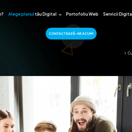
m?
Alege planul
tău Digital
Portofoliu Web
Servicii Digit
CONTACTEAZĂ-NE ACUM!
Cu