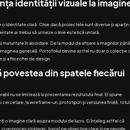
a identității vizuale la imagin
o identitate clară. Chiar dacă proiectele sunt diverse și aparțin
zentate ar trebui să urmeze o linie estetică unitară.
maturitate în abordare. De la modul de afișare a imaginilor până
 la imaginea generală. Portofoliul devine astfel nu doar o colecție 
 și a filozofiei de design.
 povestea din spatele fiecărui
l nu se limitează la prezentarea rezultatului final. El spune
cercetare, la wireframe-uri, prototipuri și versiunea finală, totul
ți o imagine clară asupra modului de lucru. Ei înțeleg astfel că
e, ci un proces strategic, bazat pe obiective clare și pe nevoile