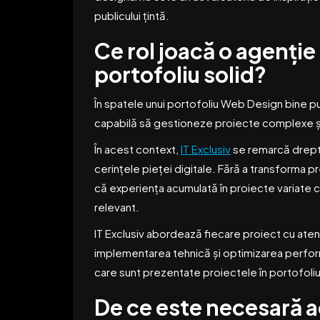
publicului țintă.
Ce rol joacă o agenție
portofoliu solid?
În spatele unui portofoliu Web Design bine pu
capabilă să gestioneze proiecte complexe și
În acest context,
IT Exclusiv
se remarcă drept 
cerințele pieței digitale. Fără a transforma 
că experiența acumulată în proiecte variate c
relevant.
IT Exclusiv abordează fiecare proiect cu atenție
implementarea tehnică și optimizarea perfor
care sunt prezentate proiectele în portofoliu
De ce este necesară a