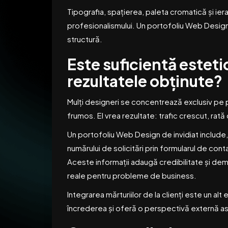
Tipografia, spațierea, paleta cromatică și ier
profesionalismului. Un portofoliu Web Design 
structură.
Este suficientă esteti
rezultatele obținute?
Mulți designeri se concentrează exclusiv pe pa
frumos. El vrea rezultate: trafic crescut, ra
Un portofoliu Web Design de invidiat include
numărului de solicitări prin formularul de con
Aceste informații adaugă credibilitate și demo
reale pentru probleme de business.
Integrarea mărturiilor de la clienți este un 
încrederea și oferă o perspectivă externă as