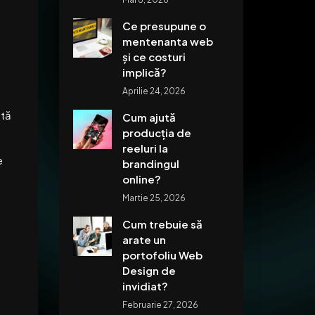
Ce presupune o
mentenanta web
și ce costuri
implică?
Aprilie 24, 2026
ită
Cum ajută
producția de
reeluri la
e
brandingul
online?
Martie 25, 2026
Cum trebuie să
arate un
portofoliu Web
Design de
.
invidiat?
Februarie 27, 2026