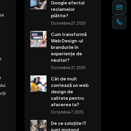
Google efectul
reclamelor
sa
plătite?
Octombrie 27, 2025
Cum transformă
Web Design-ul
brandurile în
experiențe de
e
neuitat?
Octombrie 27, 2025
a
Cât de mult
contează un web
lui.
design de
ții
calitate pentru
afacerea ta?
Octombrie 7, 2025
De ce soluțiile IT
sunt motorul