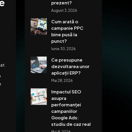
de
prezent?
August 3, 2026
Cum arată o
campanie PPC
bine pusă la
punct?
Iunie 30, 2026
Ce presupune
at.
dezvoltarea unor
aplicații ERP?
o
Mai 28, 2026
e
Impactul SEO
asupra
performanței
campaniilor
Google Ads:
studiu de caz real
Mai 8, 2026