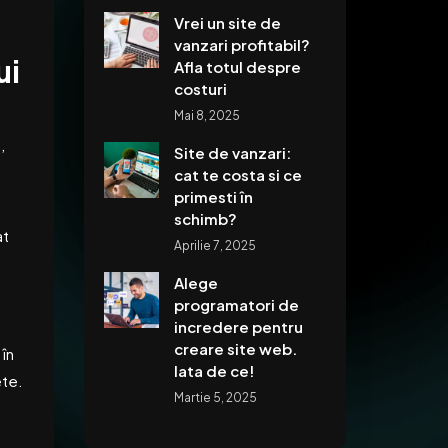
Vrei un site de
vanzari profitabil?
ui
Afla totul despre
costuri
Mai 8, 2025
,
Site de vanzari:
cat te costa si ce
primesti în
schimb?
at
Aprilie 7, 2025
Alege
programatori de
incredere pentru
creare site web.
în
Iata de ce!
ete.
Martie 5, 2025