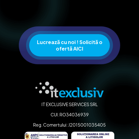
Lucrează cu noi ! Solicită o
ofertă AICI
IT EXCLUSIVE SERVICES SRL
CUI: RO34036939
Reg. Comertului: J2015001035405