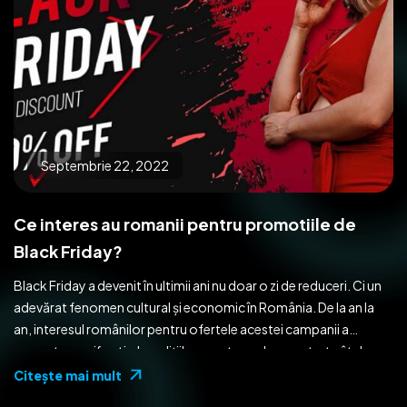
Septembrie 22, 2022
Ce interes au romanii pentru promotiile de
Black Friday?
Black Friday a devenit în ultimii ani nu doar o zi de reduceri. Ci un
adevărat fenomen cultural și economic în România. De la an la
an, interesul românilor pentru ofertele acestei campanii a
crescut semnificativ. Iar edițiile recente au demonstrat cât de
puternică este influența acestui eveniment asupra
Citeşte mai mult
comportamentului de cumpărare al consumatorului român. […]