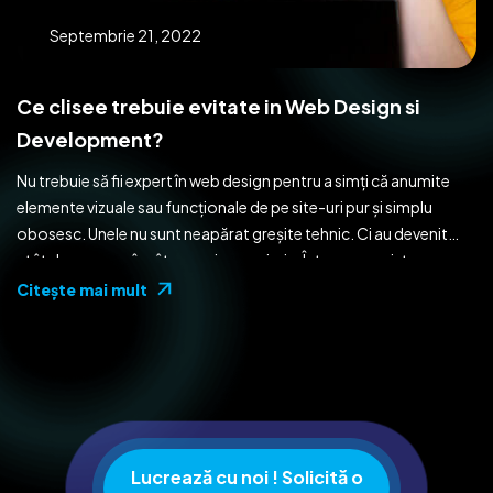
Septembrie 21, 2022
Ce clisee trebuie evitate in Web Design si
Development?
Nu trebuie să fii expert în web design pentru a simți că anumite
elemente vizuale sau funcționale de pe site-uri pur și simplu
obosesc. Unele nu sunt neapărat greșite tehnic. Ci au devenit
atât de comune încât nu mai spun nimic. Într-un ecosistem
digital în care originalitatea e moneda de schimb, repetiția
Citeşte mai mult
excesivă transformă orice […]
Lucrează cu noi ! Solicită o