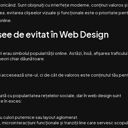
 ca oricând. Sunt obișnuiți cu interfețe moderne, conținut valoros și
a, evitarea clișeelor vizuale și funcționale este o prioritate pen
nline.
șee de evitat în Web Design
rau simbolul popularității online. Astăzi, însă, afișarea traficului
 uneori chiar dăunătoare.
ni accesează site-ul, ci de cât de valoros este conținutul tău pen
tă cu popularitatea rețelelor sociale, dar în web design sunt
te în exces:
u culori puternice sau layout aglomerat.
, microinteracțiuni funcționale și tranziții line care servesc scopul