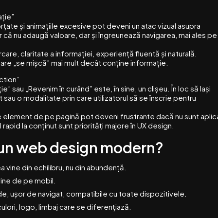
ație”
rțate și animațiile excesive pot deveni un atac vizual asupra
ar că nu adaugă valoare, dar și îngreunează navigarea, mai ales pe
are, claritate a informației, experiență fluentă și naturală.
 care „se mișcă” mai mult decât conține informație.
ction”
” sau „Revenim în curând” este, în sine, un clișeu. În loc să lași
 sau o modalitate prin care utilizatorul să se înscrie pentru
 element de pe pagină pot deveni frustrante dacă nu sunt aplic
l rapid la conținut sunt priorități majore în UX design.
ă un web design modern?
 vine din echilibru, nu din abundență.
vine de pe mobil.
ide, ușor de navigat, compatibile cu toate dispozitivele.
culori, logo, limbaj care se diferențiază.