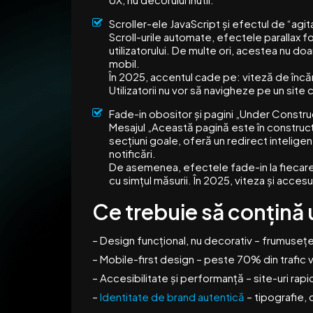
Scroller-ele JavaScript și efectul de “agit
Scroll-urile automate, efectele parallax fo
utilizatorului. De multe ori, acestea nu do
mobil.
În 2025, accentul cade pe: viteză de încărc
Utilizatorii nu vor să navigheze pe un site
Fade-in obositor și pagini „Under Constru
Mesajul „Această pagină este în construcție
secțiuni goale, oferă un redirect inteligent
notificări.
De asemenea, efectele fade-in la fiecare
cu simțul măsurii. În 2025, viteza și accesu
Ce trebuie să conțin
– Design funcțional, nu decorativ – frumusețea
– Mobile-first design – peste 70% din trafic 
– Accesibilitate și performanță – site-uri rap
–
Identitate de brand autentică
– tipografie, 