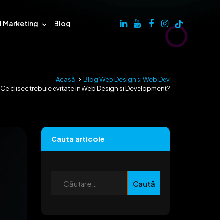
al Marketing
Blog
Acasă
Blog Web Design si Web Dev
Ce clisee trebuie evitate in Web Design si Development?
Cauta articole