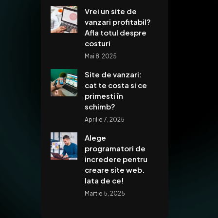
Vrei un site de
vanzari profitabil?
Afla totul despre
costuri
Mai 8, 2025
Site de vanzari:
cat te costa si ce
primesti în
schimb?
Aprilie 7, 2025
Alege
programatori de
incredere pentru
creare site web.
Iata de ce!
Martie 5, 2025