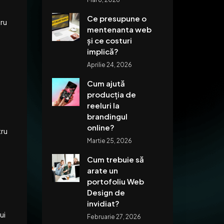
Ce presupune o
tru
mentenanta web
și ce costuri
implică?
Aprilie 24, 2026
Cum ajută
producția de
reeluri la
brandingul
online?
tru
Martie 25, 2026
Cum trebuie să
arate un
portofoliu Web
Design de
invidiat?
ui
Februarie 27, 2026