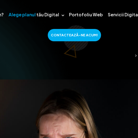
m?
Alege planul
tău Digital
Portofoliu Web
Servicii Digit
CONTACTEAZĂ-NE ACUM!