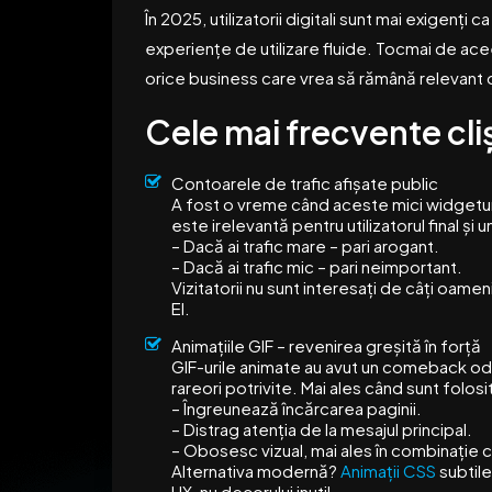
În 2025, utilizatorii digitali sunt mai exigenți
experiențe de utilizare fluide. Tocmai de acee
orice business care vrea să rămână relevant o
Cele mai frecvente cli
Contoarele de trafic afișate public
A fost o vreme când aceste mici widgeturi e
este irelevantă pentru utilizatorul final și
– Dacă ai trafic mare – pari arogant.
– Dacă ai trafic mic – pari neimportant.
Vizitatorii nu sunt interesați de câți oame
EI.
Animațiile GIF – revenirea greșită în forță
GIF-urile animate au avut un comeback oda
rareori potrivite. Mai ales când sunt folosi
– Îngreunează încărcarea paginii.
– Distrag atenția de la mesajul principal.
– Obosesc vizual, mai ales în combinație c
Alternativa modernă?
Animații CSS
subtile
UX, nu decorului inutil.