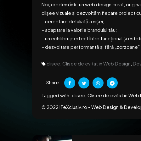
Noi, credem într-un web design curat, original 
clișee vizuale și dezvoltăm fiecare proiect c
– cercetare detaliată a nișei;
– adaptare la valorile brandului tău;
– un echilibru perfect între funcțional și estet
– dezvoltare performantă și fără „zorzoane” i
clisee
,
Clisee de evitat in Web Design
,
De
Share
Tagged with:
clisee, Clisee de evitat in W
© 2022
ITeXclusiv.ro - Web Design & Devel