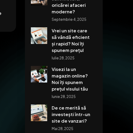
oricărei afaceri
moderne?
e
Septembrie 4, 2025
Vrei un site care
să vândă eficient
și rapid? Noi îți
spunem prețul
Iulie 28, 2025
Visezi la un
magazin online?
Noi îți spunem
prețul visului tău
Iunie 28, 2025
De ce merită să
investești într-un
site de vanzari?
Mai 28, 2025