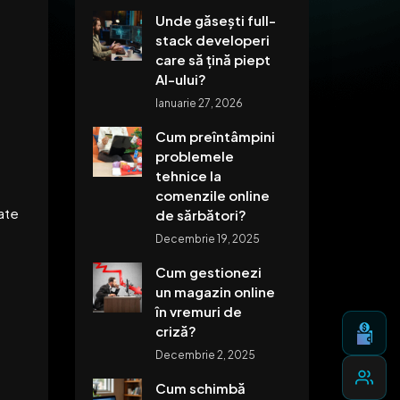
Unde găsești full-
stack developeri
care să țină piept
AI-ului?
Ianuarie 27, 2026
Cum preîntâmpini
problemele
tehnice la
comenzile online
ate
de sărbători?
Decembrie 19, 2025
Cum gestionezi
un magazin online
în vremuri de
criză?
Decembrie 2, 2025
Cum schimbă