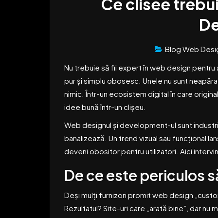
Ce clisee trebu
De
Blog Web Desi
Nu trebuie să fii expert în web design pentru
pur și simplu obosesc. Unele nu sunt neapărat
nimic. Într-un ecosistem digital în care orig
idee bună într-un clișeu.
Web designul și development-ul sunt industrii 
banalizează. Un trend vizual sau funcțional lansa
deveni obositor pentru utilizatori. Aici interv
De ce este periculos 
Deși mulți furnizori promit web design „custom
Rezultatul? Site-uri care „arată bine”, dar nu m