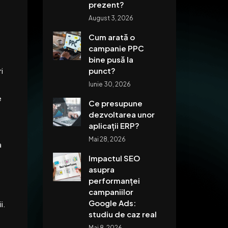
prezent?
August 3, 2026
Cum arată o
campanie PPC
bine pusă la
punct?
i
Iunie 30, 2026
e
Ce presupune
dezvoltarea unor
aplicații ERP?
Mai 28, 2026
a
Impactul SEO
asupra
performanței
campaniilor
Google Ads:
i.
studiu de caz real
Mai 8, 2026