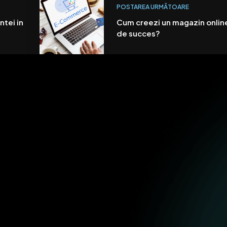
POSTAREA URMĂTOARE
ntei in
Cum creezi un magazin onlin
de succes?