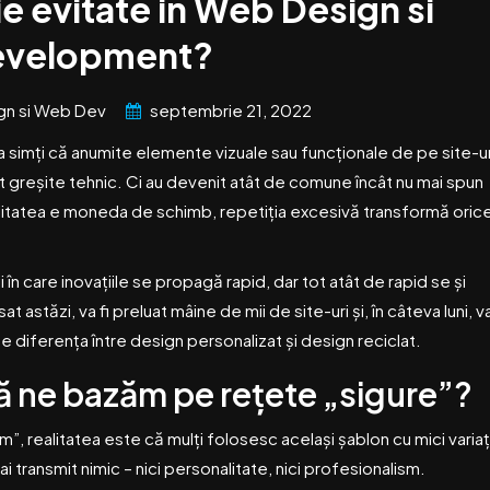
ie evitate in Web Design si
velopment?
gn si Web Dev
septembrie 21, 2022
 a simți că anumite elemente vizuale sau funcționale de pe site-ur
 greșite tehnic. Ci au devenit atât de comune încât nu mai spun
inalitatea e moneda de schimb, repetiția excesivă transformă oric
în care inovațiile se propagă rapid, dar tot atât de rapid se și
t astăzi, va fi preluat mâine de mii de site-uri și, în câteva luni, v
ine diferența între design personalizat și design reciclat.
să ne bazăm pe rețete „sigure”?
”, realitatea este că mulți folosesc același șablon cu mici variați
ai transmit nimic – nici personalitate, nici profesionalism.