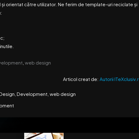
și orientat către utilizator. Ne ferim de template-uri reciclate și
u:
ic;
nutile.
velopment
,
web design
Articol creat de:
Autorii ITeXclusiv.
eb Design, Development, web design
opment