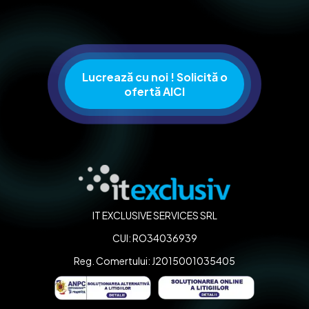
u
s
Lucrează cu noi ! Solicită o
ofertă AICI
IT EXCLUSIVE SERVICES SRL
CUI: RO34036939
Reg. Comertului: J2015001035405