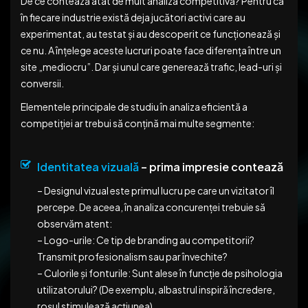
De ce contează atât de mult analiza competitivă? Pentru că
în fiecare industrie există deja jucători activi care au
experimentat, au testat și au descoperit ce funcționează și
ce nu. A înțelege aceste lucruri poate face diferența între un
site „mediocru”. Dar și unul care generează trafic, lead-uri și
conversii.
Elementele principale de studiu în analiza eficientă a
competiţiei ar trebui să conţină mai multe segmente:
Identitatea vizuală
– prima impresie contează
– Designul vizual este primul lucru pe care un vizitator îl
percepe. De aceea, în analiza concurenței trebuie să
observăm atent:
– Logo-urile: Ce tip de branding au competitorii?
Transmit profesionalism sau par învechite?
– Culorile și fonturile: Sunt alese în funcție de psihologia
utilizatorului? (De exemplu, albastrul inspiră încredere,
roșul stimulează acțiunea).