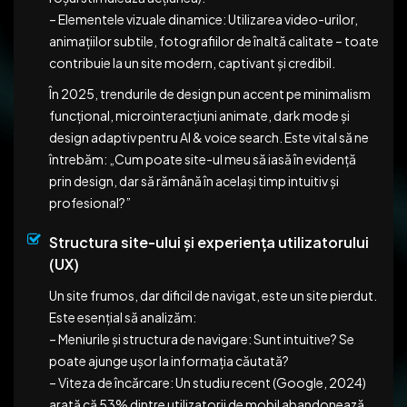
– Elementele vizuale dinamice: Utilizarea video-urilor,
animațiilor subtile, fotografiilor de înaltă calitate – toate
contribuie la un site modern, captivant și credibil.
În 2025, trendurile de design pun accent pe minimalism
funcțional, microinteracțiuni animate, dark mode și
design adaptiv pentru AI & voice search. Este vital să ne
întrebăm: „Cum poate site-ul meu să iasă în evidență
prin design, dar să rămână în același timp intuitiv și
profesional?”
Structura site-ului și experiența utilizatorului
(UX)
Un site frumos, dar dificil de navigat, este un site pierdut.
Este esențial să analizăm:
– Meniurile și structura de navigare: Sunt intuitive? Se
poate ajunge ușor la informația căutată?
– Viteza de încărcare: Un studiu recent (Google, 2024)
arată că 53% dintre utilizatorii de mobil abandonează