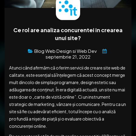
Ce rol are analiza concurentei in crearea
unui site?
Blog Web Design si Web Dev
septembrie 21, 2022
Atunci când afirmăm că oferim servicii de creare site web de
calitate, este esențial să înțelegem că acest concept merge
mult dincolo de simpla programare, design estetic sau
adăugarea de conținut. În era digitală actuală, un site nu mai
este doar o „carte de vizită online”. Ci un instrument
strategic de marketing, vânzare și comunicare. Pentru ca un
site să fie cu adevărat eficient, totul începe cu o analiză
profundă a nișei de piață și o evaluare obiectivă a
concurenței online.