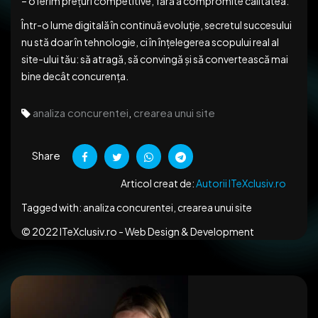
– oferim prețuri competitive, fără a compromite calitatea.
Într-o lume digitală în continuă evoluție, secretul succesului
nu stă doar în tehnologie, ci în înțelegerea scopului real al
site-ului tău: să atragă, să convingă și să convertească mai
bine decât concurența.
analiza concurentei
,
crearea unui site
Share
Articol creat de:
Autorii ITeXclusiv.ro
Tagged with:
analiza concurentei, crearea unui site
© 2022
ITeXclusiv.ro - Web Design & Development