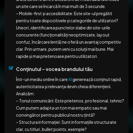
un site care se încarcă în mai mult de 3 secunde.
– Mobile-first și accesibilitate: Este site-ul pregătit
pentru toate dispozitivele și categoriile de utilizatori?
Uneori, identificarea punctelor slabe din site-urile
concurente (funcționalități neoptimizate, layout
confuz, încărcare lentă) ne oferă un avantaj competitiv
clar. Prin urmare, putem veni cu soluții mai bune. Mai
rapide și mai prietenoase pentru utilizatori.
Conținutul – vocea brandului tău
Într-un mediu online în care
AI
generează conținut rapid,
autenticitatea și relevanța devin cheia diferențierii.
Analizăm:
– Tonul comunicării: Este prietenos, profesional, tehnic?
Cum putem adapta un ton mai empatic sau mai
convingător pentru publicul nostru țintă?
– Structura informației: Sunt informațiile structurate
clar, cu titluri, bullet points, exemple?